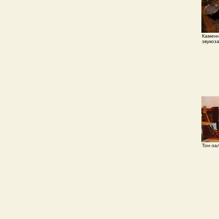
Каменн
звукоз
Тон-за