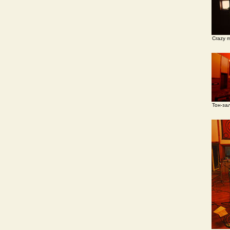
Crazy m
Тон-за