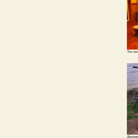
Тон-за
Дереве