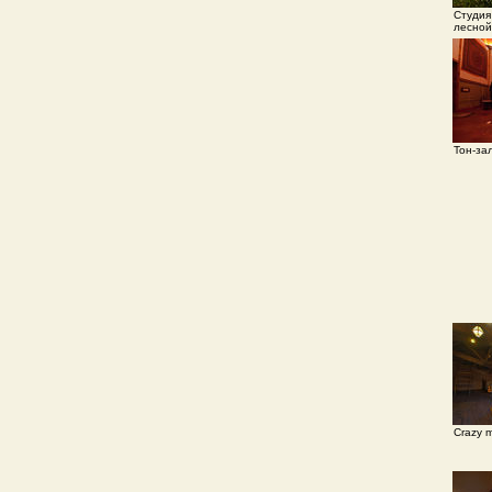
Студия
лесной
Тон-за
Crazy m