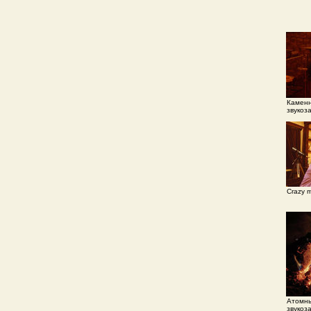
Каменн
звукоз
Crazy m
Атомны
звукоз