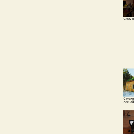
Crazy m
Студия
лесной