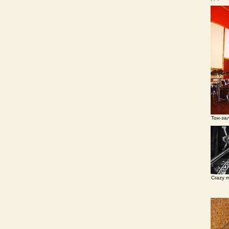
Тон-за
Crazy m