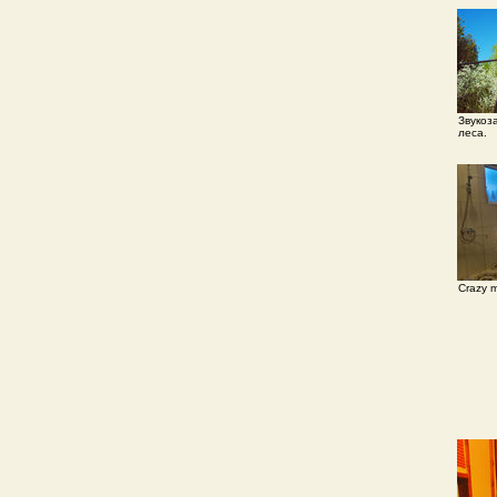
Звукоз
леса.
Crazy m