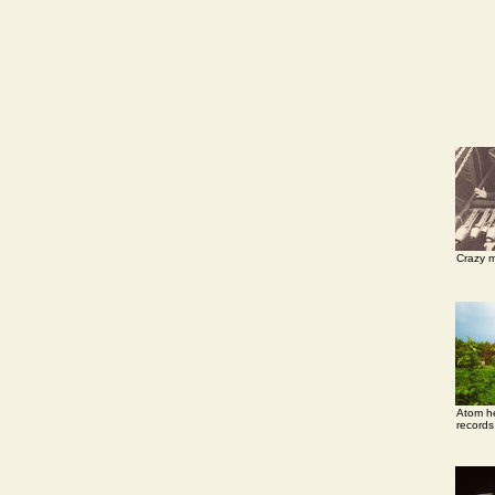
Crazy m
Atom he
records